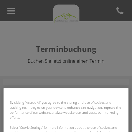
Open con
Homepage Tierklinik am Schill
Terminbuchung
Buchen Sie jetzt online einen Termin
By clicking “Accept All” you agree to the storing and use of cookies and
tracking technologies on your device to enhance site navigation, improve the
performance of our website, analyse website use, and assist our marketing
efforts.
Select “Cookie Settings” for more information about the use of cookies and