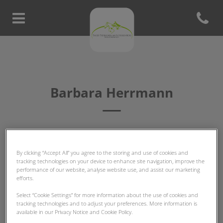
Open con
Homepage Tierklinik am Schill
Barbara Herrmann
TFA-TEAM
By clicking “Accept All” you agree to the storing and use of cookies and
tracking technologies on your device to enhance site navigation, improve the
performance of our website, analyse website use, and assist our marketing
efforts.
Select “Cookie Settings” for more information about the use of cookies and
tracking technologies and to adjust your preferences. More information is
available in our Privacy Notice and Cookie Policy.