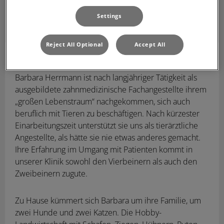
Settings
Reject All Optional
Accept All
Barbara Herrmann
Tierärztliche Angestellte
Barbara Herrmann ist nach langjähriger Tätigkeit als
ausgebildete zahnmedizinische Fachangestellte ihrem
„großen Lebenstraum“ nachgekommen, sich auch
beruflich mit Tieren zu beschäftigen. Nach kürzester
Einarbeitungszeit unterstützt sie uns als tierärztliche
Angestellte, als hätte sie nie etwas anderes gemacht.
Ihre Erfahrung im Umgang mit Patienten kommt in
unserer Klinik sowohl den Vierbeinern als auch den
Zweibeinern zugute.
Zu Hause kümmert sich Barbara um ihre Familie, um
zwei Hunde und zwei Katzen. Die Hobby-