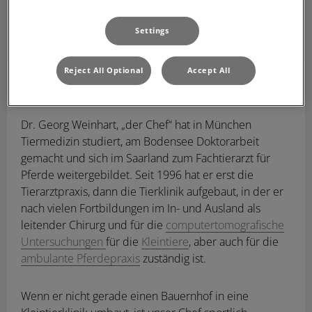
Settings
Reject All Optional
Accept All
Dr. Georg Weinhart
Dr. med. vet
Fachtierarzt
für Pferde
Dr. Georg Weinhart, „der Chef“ hat in München
Tiermedizin studiert, am Bodensee Doktorarbeit
gemacht und sich im Saarland zum Fachtierarzt für
Pferde weitergebildet. Seit 1996 hat er erst die
Tierarztpraxis, dann die Tierklinik aufgebaut, in der er
nach vielen Fortbildungen im In- und Ausland als
leitender Chirurg und für die
computertomografische
Untersuchungen
für die
Kleintiere
, aber auch für die
ambulante Pferdepraxis
zuständig ist.
Wenn er nicht gerade einen Bauernhof in eine