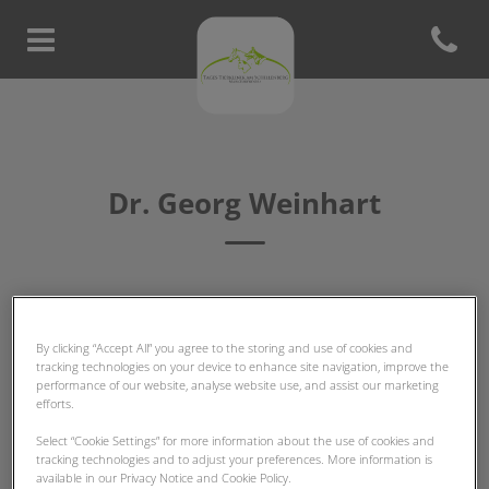
Open con
Homepage Tierklinik am Schill
Dr. Georg Weinhart
TIERARZT-TEAM
By clicking “Accept All” you agree to the storing and use of cookies and
tracking technologies on your device to enhance site navigation, improve the
performance of our website, analyse website use, and assist our marketing
efforts.
Select “Cookie Settings” for more information about the use of cookies and
tracking technologies and to adjust your preferences. More information is
available in our Privacy Notice and Cookie Policy.