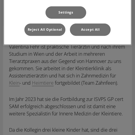
Settings
Reject All Optional
Accept All
Valentina Fehr
Diplomtierärztin Magister
Valentina Fehr ist praktische Tierärztin und nach ihrem
Studium in Wien und der Arbeit in mehreren
Tierarztpraxen aus der Gegend von Hannover zu uns
gekommen. Sie arbeitet in der Kleintierklinik als
Assistenztierärztin und hat sich in Zahnmedizin für
Klein
- und
Heimtiere
fortgebildet (Team Zahnfeen).
Im Jahr 2023 hat sie die Fortbildung zur ISVPS GP cert
SAM erfolgreich abgeschlossen und ist damit eine
weitere Spezialistin für Innere Medizin der Kleintiere.
Da die Kollegin drei kleine Kinder hat, sind die drei