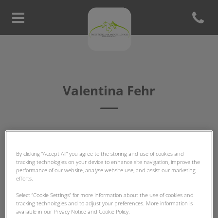
Open con
Homepage Tierklinik am Schill
Valentina Fehr
TIERARZT-TEAM
By clicking “Accept All” you agree to the storing and use of cookies and
tracking technologies on your device to enhance site navigation, improve the
performance of our website, analyse website use, and assist our marketing
efforts.
Select “Cookie Settings” for more information about the use of cookies and
tracking technologies and to adjust your preferences. More information is
available in our Privacy Notice and Cookie Policy.